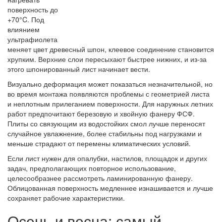
поверхность до
+70°C. Под
влиянием
ультрафиолета
меняет цвет древесный шпон, клеевое соединение становится
хрупким. Верхние слои пересыхают быстрее нижних, и из-за
этого шпонированный лист начинает вести.
Визуально деформация может показаться незначительной, но
во время монтажа появляются проблемы с геометрией листа
и неплотным прилеганием поверхности. Для наружных летних
работ предпочитают березовую и хвойную фанеру ФСФ.
Плиты со связующим из водостойких смол лучше переносят
случайное увлажнение, более стабильны под нагрузками и
меньше страдают от перемены климатических условий.
Если лист нужен для опалубки, настилов, площадок и других
задач, предполагающих повторное использование,
целесообразнее рассмотреть ламинированную фанеру.
Облицованная поверхность медленнее изнашивается и лучше
сохраняет рабочие характеристики.
Осень и весна: самый