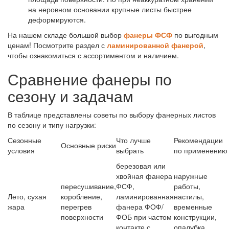
на неровном основании крупные листы быстрее
деформируются.
На нашем складе большой выбор
фанеры ФСФ
по выгодным
ценам! Посмотрите раздел с
ламинированной фанерой
,
чтобы ознакомиться с ассортиментом и наличием.
Сравнение фанеры по
сезону и задачам
В таблице представлены советы по выбору фанерных листов
по сезону и типу нагрузки:
Сезонные
Что лучше
Рекомендации
Основные риски
условия
выбрать
по применению
березовая или
хвойная фанера
наружные
пересушивание,
ФСФ,
работы,
Лето, сухая
коробление,
ламинированная
настилы,
жара
перегрев
фанера ФОФ/
временные
поверхности
ФОБ при частом
конструкции,
контакте с
опалубка