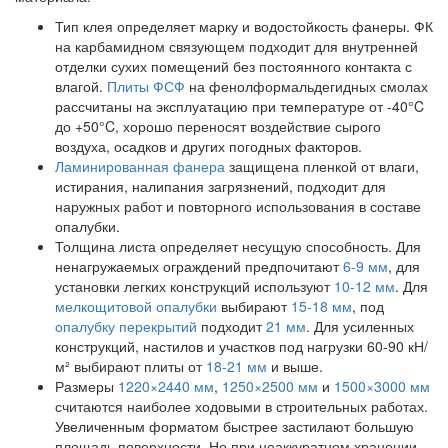
Тип клея определяет марку и водостойкость фанеры. ФК
на карбамидном связующем подходит для внутренней
отделки сухих помещений без постоянного контакта с
влагой.
Плиты ФСФ
на фенолформальдегидных смолах
рассчитаны на эксплуатацию при температуре от -40°C
до +50°C, хорошо переносят воздействие сырого
воздуха, осадков и других погодных факторов.
Ламинированная фанера
защищена пленкой от влаги,
истирания, налипания загрязнений, подходит для
наружных работ и повторного использования в составе
опалубки.
Толщина листа определяет несущую способность. Для
ненагружаемых ограждений предпочитают
6-9 мм
, для
установки легких конструкций используют
10-12 мм
. Для
мелкощитовой опалубки
выбирают
15-18 мм
, под
опалубку перекрытий
подходит
21 мм
. Для усиленных
конструкций, настилов и участков под нагрузки 60-90 кН/
м² выбирают плиты от
18-21 мм
и выше.
Размеры
1220×2440 мм
,
1250×2500 мм
и
1500×3000 мм
считаются наиболее ходовыми в строительных работах.
Увеличенным форматом быстрее застилают большую
площадь поверхности. Но при неаккуратном хранении