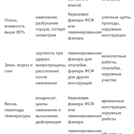
влагой
березовая
намокание,
уличные щиты,
Осень,
фанера ФСФ
разбухание
проходы,
влажность
или
торцов, потеря
наружные
выше 80%
ламинированная
геометрии
конструкции
фанера
хрупкость при
ламинированная
монолитные
ударах,
фанера для
работы,
Зима, мороз и
микротрещины,
опалубки,
опалубка,
снег
расслоение
фанера ФСФ
наружные
после
для других
участки
намокания
конструкций
конденсат,
березовая
временные
Весна,
циклы
фанера ФСФ
конструкции,
перепады
намокания и
или
наружные
температуры
высыхания,
ламинированная
работы
деформация
фанера
ламинированная
объекты с