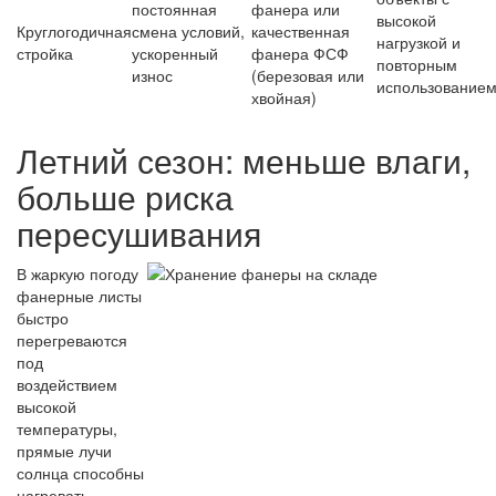
постоянная
фанера или
высокой
Круглогодичная
смена условий,
качественная
нагрузкой и
стройка
ускоренный
фанера ФСФ
повторным
износ
(березовая или
использование
хвойная)
Летний сезон: меньше влаги,
больше риска
пересушивания
В жаркую погоду
фанерные листы
быстро
перегреваются
под
воздействием
высокой
температуры,
прямые лучи
солнца способны
нагревать