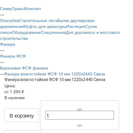
СеверТрансМонолит
—
Опалубка
Строительные леса
Балка двутавровая
деревянная
Муфты для арматуры
Изоляция
Сухие
смеси
Оборудование
Спецтехника
Для дорожного и мостового
строительства
Фанера
—
Фанера ФСФ
—
Березовая ФСФ фанера
—
Фанера влагостойкая ФСФ 10 мм 1220х2440 Свеза
Фанера влагостойкая ФСФ 10 мм 1220х2440 Свеза
Цена:
от 1 250 ₽
В наличии
В корзину