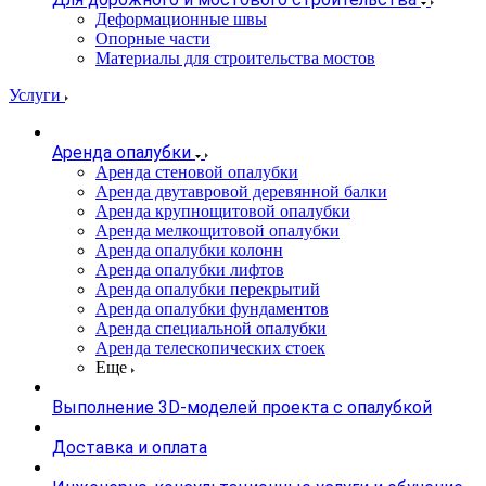
Деформационные швы
Опорные части
Материалы для строительства мостов
Услуги
Аренда опалубки
Аренда стеновой опалубки
Аренда двутавровой деревянной балки
Аренда крупнощитовой опалубки
Аренда мелкощитовой опалубки
Аренда опалубки колонн
Аренда опалубки лифтов
Аренда опалубки перекрытий
Аренда опалубки фундаментов
Аренда специальной опалубки
Аренда телескопических стоек
Еще
Выполнение 3D-моделей проекта с опалубкой
Доставка и оплата