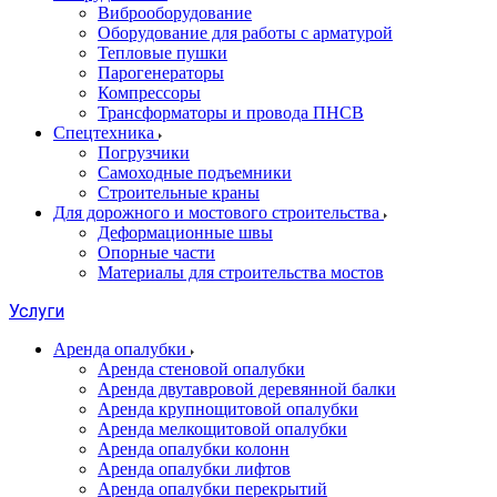
Виброоборудование
Оборудование для работы с арматурой
Тепловые пушки
Парогенераторы
Компрессоры
Трансформаторы и провода ПНСВ
Спецтехника
Погрузчики
Самоходные подъемники
Строительные краны
Для дорожного и мостового строительства
Деформационные швы
Опорные части
Материалы для строительства мостов
Услуги
Аренда опалубки
Аренда стеновой опалубки
Аренда двутавровой деревянной балки
Аренда крупнощитовой опалубки
Аренда мелкощитовой опалубки
Аренда опалубки колонн
Аренда опалубки лифтов
Аренда опалубки перекрытий