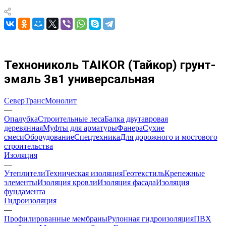
Технониколь TAIKOR (Тайкор) грунт-
эмаль 3в1 универсальная
СеверТрансМонолит
—
Опалубка
Строительные леса
Балка двутавровая
деревянная
Муфты для арматуры
Фанера
Сухие
смеси
Оборудование
Спецтехника
Для дорожного и мостового
строительства
Изоляция
—
Утеплители
Техническая изоляция
Геотекстиль
Крепежные
элементы
Изоляция кровли
Изоляция фасада
Изоляция
фундамента
Гидроизоляция
—
Профилированные мембраны
Рулонная гидроизоляция
ПВХ