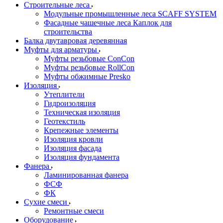
Строительные леса
Модульные промышленные леса SCAFF SYSTEM
Фасадные чашечные леса Каплок для
строительства
Балка двутавровая деревянная
Муфты для арматуры
Муфты резьбовые ConCon
Муфты резьбовые RollCon
Муфты обжимные Presko
Изоляция
Утеплители
Гидроизоляция
Техническая изоляция
Геотекстиль
Крепежные элементы
Изоляция кровли
Изоляция фасада
Изоляция фундамента
Фанера
Ламинированная фанера
ФСФ
ФК
Сухие смеси
Ремонтные смеси
Оборудование