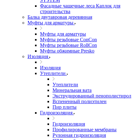
SYSTEM
Фасадные чашечные леса Каплок для
строительства
Балка двутавровая деревянная
Муфты для арматуры
Муфты для арматуры
Муфты резьбовые ConCon
Муфты резьбовые RollCon
Муфты обжимные Presko
Изоляция
Изоляция
Утеплители
Утеплители
Минеральная вата
Экструдированный пенополистирол
Вспененный полиэтилен
Пир плиты
Гидроизоляция
Гидроизоляция
Профилированные мембраны
Рулонная гидроизоляция