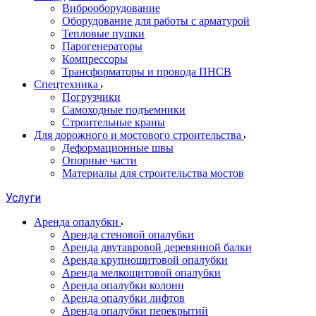
Виброоборудование
Оборудование для работы с арматурой
Тепловые пушки
Парогенераторы
Компрессоры
Трансформаторы и провода ПНСВ
Спецтехника
Погрузчики
Самоходные подъемники
Строительные краны
Для дорожного и мостового строительства
Деформационные швы
Опорные части
Материалы для строительства мостов
Услуги
Аренда опалубки
Аренда стеновой опалубки
Аренда двутавровой деревянной балки
Аренда крупнощитовой опалубки
Аренда мелкощитовой опалубки
Аренда опалубки колонн
Аренда опалубки лифтов
Аренда опалубки перекрытий