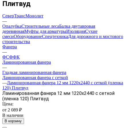
Плитвуд
СеверТрансМонолит
—
Опалубка
Строительные леса
Балка двутавровая
деревянная
Муфты для арматуры
Изоляция
Сухие
смеси
Оборудование
Спецтехника
Для дорожного и мостового
строительства
Фанера
—
ФСФ
ФК
Ламинированная фанера
—
Гладкая ламинированная фанера
Ламинированная фанера с сеткой
—
Ламинированная фанера 12 мм 1220х2440 с сеткой (пленка
120) Плитвуд
Ламинированная фанера 12 мм 1220х2440 с сеткой
(пленка 120) Плитвуд
Цена:
от 2 089 ₽
В наличии
В корзину