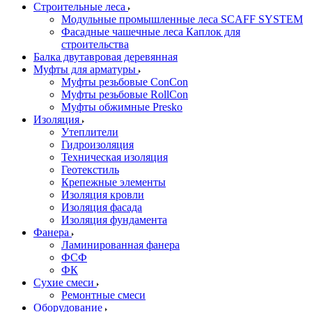
Строительные леса
Модульные промышленные леса SCAFF SYSTEM
Фасадные чашечные леса Каплок для
строительства
Балка двутавровая деревянная
Муфты для арматуры
Муфты резьбовые ConCon
Муфты резьбовые RollCon
Муфты обжимные Presko
Изоляция
Утеплители
Гидроизоляция
Техническая изоляция
Геотекстиль
Крепежные элементы
Изоляция кровли
Изоляция фасада
Изоляция фундамента
Фанера
Ламинированная фанера
ФСФ
ФК
Сухие смеси
Ремонтные смеси
Оборудование