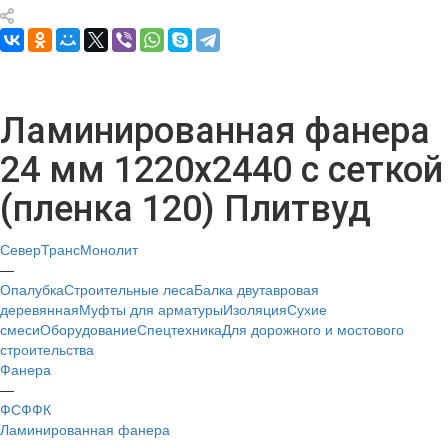
Ламинированная фанера
24 мм 1220х2440 с сеткой
(пленка 120) Плитвуд
СеверТрансМонолит
—
Опалубка
Строительные леса
Балка двутавровая
деревянная
Муфты для арматуры
Изоляция
Сухие
смеси
Оборудование
Спецтехника
Для дорожного и мостового
строительства
Фанера
—
ФСФ
ФК
Ламинированная фанера